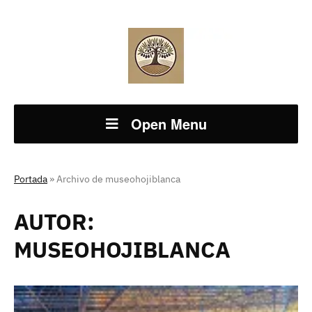
Open Menu
Portada
»
Archivo de museohojiblanca
AUTOR:
MUSEOHOJIBLANCA