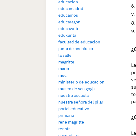
educacion
educamadrid
educamos
educaragon
educaweb
eduxunta
facultad de educacion
¿
junta de andalucia
la salle
magritte
La
maria
pr
mec
ve
ministerio de educacion
su
museo de van gogh
to
nuestra escuela
pa
nuestra señora del pilar
portal educativo
primaria
¿
rene magritte
renoir
La
secundaria