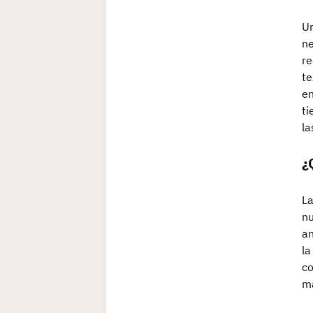
Un
ne
re
te
en
ti
la
¿
La
nu
an
la
co
má