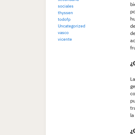
bi
sociales
po
thyssen
hu
todofp
de
Uncategorized
vasco
de
vicente
ac
fr
¿
La
ge
co
pu
tr
la
¿