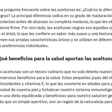
a pregunta frecuente sobre las aceitunas es: ¿Cuál es la difer
gras? La principal diferencia radica en su grado de maduració
colectan antes de alcanzar su completa madurez, lo que les 
xtura firme. Por otro lado, las aceitunas negras son aquell
 el árbol, lo que les confiere un sabor más suave y una text
enen sus propias características únicas y se utilizan en difer
s preferencias individuales.
Qué beneficios para la salud aportan las aceitun
s aceitunas son un tesoro culinario que no solo deleita nuest
merosos beneficios para la salud. Estas pequeñas joyas del ol
tioxidantes y vitamina E, lo que las convierte en aliadas para
 salud de nuestra piel y fortalecer nuestro sistema inmunológ
n una dieta equilibrada y beneficioso para nuestra salud en g
s que un simple aperitivo; son un regalo de la naturaleza par